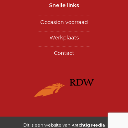
Snelle links
..............................................................
Occasion voorraad
..............................................................
Werkplaats
..............................................................
Contact
..............................................................
Dit is een website van
Krachtig Media